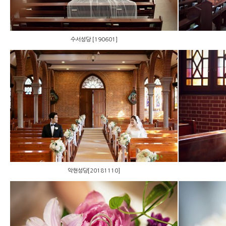
수서성당 [190601]
악현성당[20181110]
악현성당[20181110]