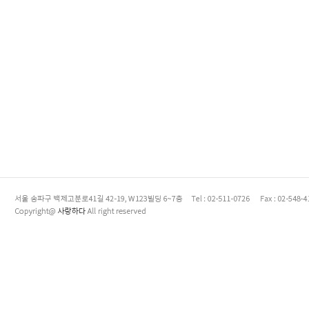
enFree