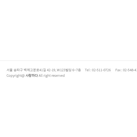
enFree