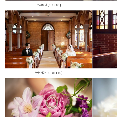
수서성당 [190601]
악현성당[20181110]
악현성당[20181110]
신라호텔[181029]