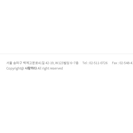
enFree