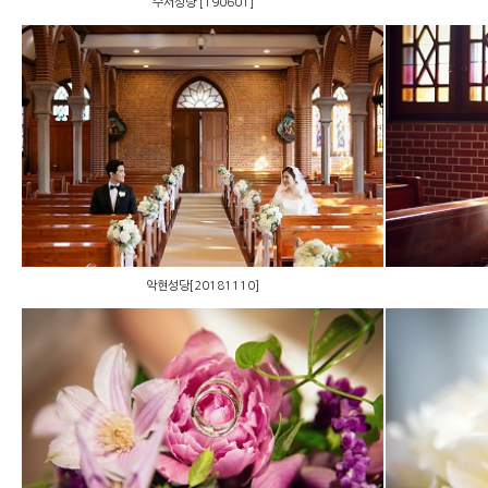
수서성당 [190601]
악현성당[20181110]
악현성당[20181110]
신라호텔[181029]