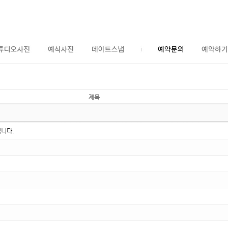
제목
립니다.