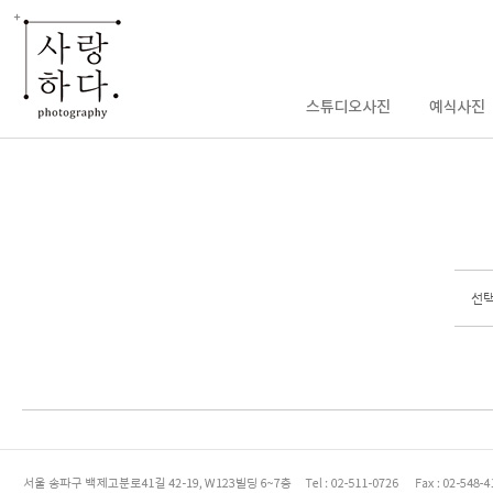
선택
enFree