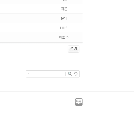
지은
문의
HHS
이희수