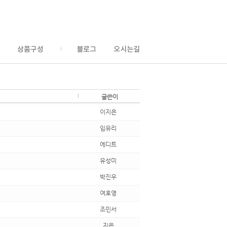
글쓴이
이지은
임유리
에디트
유성미
박진우
여호영
조민서
지은