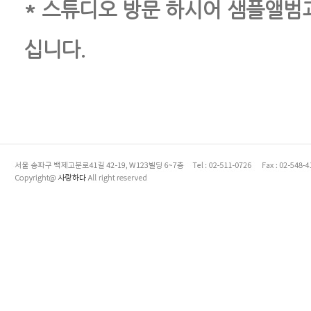
* 스튜디오 방문 하시어 샘플앨범
십니다.
enFree